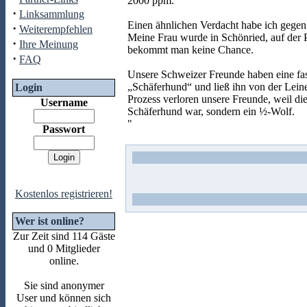
2000 ppm.
·
Linksammlung
Einen ähnlichen Verdacht habe ich gegen 
·
Weiterempfehlen
Meine Frau wurde in Schönried, auf der
·
Ihre Meinung
bekommt man keine Chance.
·
FAQ
Unsere Schweizer Freunde haben eine fas
„Schäferhund“ und ließ ihn von der Lein
Login
Prozess verloren unsere Freunde, weil di
Username
Schäferhund war, sondern ein ½-Wolf.
"
Passwort
Kostenlos registrieren!
Wer ist online?
Zur Zeit sind 114 Gäste
und 0 Mitglieder
online.
Sie sind anonymer
User und können sich