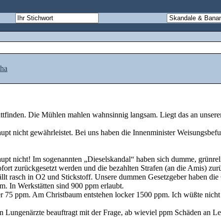
tha
stattfinden. Die Mühlen mahlen wahnsinnig langsam. Liegt das an unser
upt nicht gewährleistet. Bei uns haben die Innenminister Weisungsbefug
upt nicht! Im sogenannten „Dieselskandal“ haben sich dumme, grünre
sofort zurückgesetzt werden und die bezahlten Strafen (an die Amis) zu
ällt rasch in O2 und Stickstoff. Unsere dummen Gesetzgeber haben die
. In Werkstätten sind 900 ppm erlaubt.
 75 ppm. Am Christbaum entstehen locker 1500 ppm. Ich wüßte nicht
Lungenärzte beauftragt mit der Frage, ab wieviel ppm Schäden an Lebe