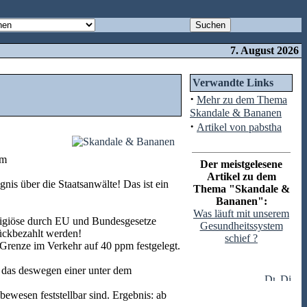
7. August 2026
Verwandte Links
·
Mehr zu dem Thema
Skandale & Bananen
·
Artikel von pabstha
em
Der meistgelesene
Artikel zu dem
nis über die Staatsanwälte! Das ist ein
Thema "Skandale &
Bananen":
Was läuft mit unserem
ligiöse durch EU und Bundesgesetze
Gesundheitssystem
rückbezahlt werden!
schief ?
 Grenze im Verkehr auf 40 ppm festgelegt.
 das deswegen einer unter dem
wesen feststellbar sind. Ergebnis: ab