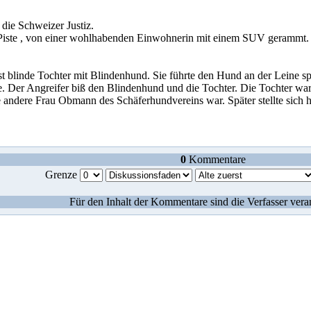
die Schweizer Justiz.
 Piste , von einer wohlhabenden Einwohnerin mit einem SUV gerammt. 
t blinde Tochter mit Blindenhund. Sie führte den Hund an der Leine s
e. Der Angreifer biß den Blindenhund und die Tochter. Die Tochter wa
e andere Frau Obmann des Schäferhundvereins war. Später stellte sich 
0
Kommentare
Grenze
Für den Inhalt der Kommentare sind die Verfasser vera