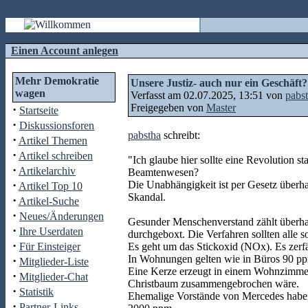
Einen Account anlegen
Mehr Demokratie
Unsere Justiz- auch nur ein Geschäft?
wagen
Verfasst am 02.07.2025, 13:51 von
pabs
Freigegeben von
Master
·
Startseite
·
Diskussionsforen
pabstha
schreibt:
·
Artikel Themen
·
Artikel schreiben
"Ich glaube hier sollte eine Revolution 
·
Artikelarchiv
Beamtenwesen?
·
Die Unabhängigkeit ist per Gesetz überha
Artikel Top 10
Skandal.
·
Artikel-Suche
·
Neues/Änderungen
Gesunder Menschenverstand zählt überha
·
Ihre Userdaten
durchgeboxt. Die Verfahren sollten alle 
·
Für Einsteiger
Es geht um das Stickoxid (NOx). Es zerf
In Wohnungen gelten wie in Büros 90 ppm
·
Mitglieder-Liste
Eine Kerze erzeugt in einem Wohnzimmer
·
Mitglieder-Chat
Christbaum zusammengebrochen wäre.
·
Statistik
Ehemalige Vorstände von Mercedes haben 
·
Partner-Links