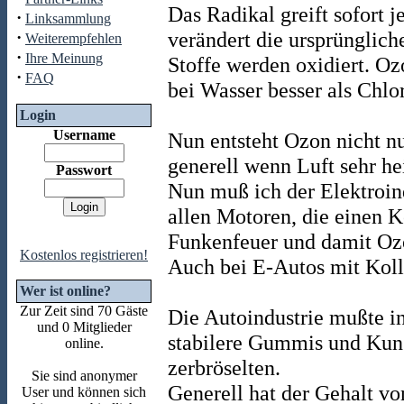
Das Radikal greift sofort 
·
Linksammlung
verändert die ursprünglic
·
Weiterempfehlen
·
Ihre Meinung
Stoffe werden oxidiert. Oz
·
FAQ
bei Wasser besser als Chlor
Login
Username
Nun entsteht Ozon nicht n
generell wenn Luft sehr he
Passwort
Nun muß ich der Elektroind
allen Motoren, die einen K
Funkenfeuer und damit Oz
Kostenlos registrieren!
Auch bei E-Autos mit Koll
Wer ist online?
Zur Zeit sind 70 Gäste
Die Autoindustrie mußte i
und 0 Mitglieder
stabilere Gummis und Kunst
online.
zerbröselten.
Sie sind anonymer
Generell hat der Gehalt v
User und können sich