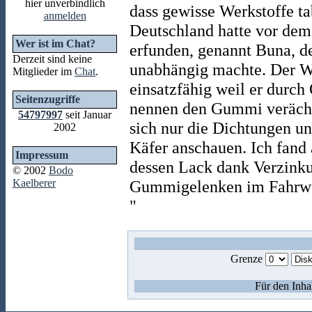
hier unverbindlich
dass gewisse Werkstoffe ta
anmelden
Deutschland hatte vor de
Wer ist im Chat?
erfunden, genannt Buna,
Derzeit sind keine
unabhängig machte. Der We
Mitglieder im
Chat
.
einsatzfähig weil er durch
Seitenzugriffe
nennen den Gummi veräch
54797997
seit Januar
sich nur die Dichtungen u
2002
Käfer anschauen. Ich fand
Impressum
dessen Lack dank Verzinkun
© 2002
Bodo
Kaelberer
Gummigelenken im Fahrwe
"
Grenze
Für den Inha