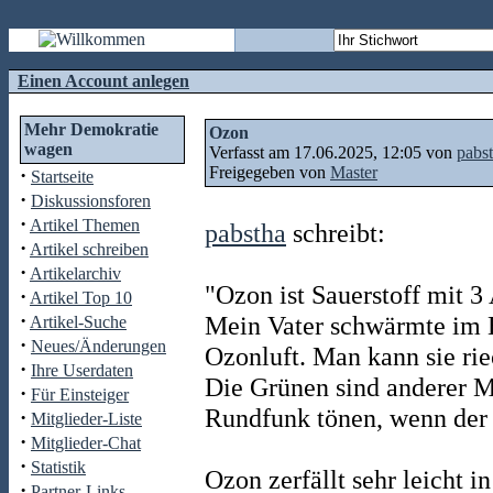
Einen Account anlegen
Mehr Demokratie
Ozon
wagen
Verfasst am 17.06.2025, 12:05 von
pabs
Freigegeben von
Master
·
Startseite
·
Diskussionsforen
·
Artikel Themen
pabstha
schreibt:
·
Artikel schreiben
·
Artikelarchiv
"Ozon ist Sauerstoff mit 3
·
Artikel Top 10
·
Mein Vater schwärmte im 
Artikel-Suche
·
Neues/Änderungen
Ozonluft. Man kann sie rie
·
Ihre Userdaten
Die Grünen sind anderer M
·
Für Einsteiger
Rundfunk tönen, wenn der 
·
Mitglieder-Liste
·
Mitglieder-Chat
·
Statistik
Ozon zerfällt sehr leicht i
·
Partner-Links