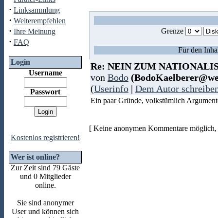
·
Linksammlung
·
Weiterempfehlen
·
Grenze
Ihre Meinung
·
FAQ
Für den Inha
Login
Re: NEIN ZUM NATIONALI
Username
von
Bodo
(BodoKaelberer@we
(
Userinfo
|
Dem Autor schreibe
Passwort
Ein paar Gründe, volkstümlich Argumente
[ Keine anonymen Kommentare möglich, b
Kostenlos registrieren!
Wer ist online?
Zur Zeit sind 79 Gäste
und 0 Mitglieder
online.
Sie sind anonymer
User und können sich