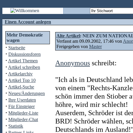
Einen Account anlegen
Mehr Demokratie
Alte Artikel
: NEIN ZUM NATIONA
wagen
Verfasst am 09.09.2002, 17:46 von
Ano
Freigegeben von
Master
·
Startseite
·
Diskussionsforen
·
Artikel Themen
Anonymous
schreibt:
·
Artikel schreiben
·
Artikelarchiv
"Ich als in Deutschland le
·
Artikel Top 10
·
von einem "Rechts-Kanzler
Artikel-Suche
·
Neues/Änderungen
schön immer den Stiober 
·
Ihre Userdaten
höhre, wird mir schlecht!
·
Für Einsteiger
Auserdem, Schröder ist der
·
Mitglieder-Liste
·
Mitglieder-Chat
BRD! Schröder wählen, s
·
Statistik
Deutschlands im Ausland!
·
Partner-Links