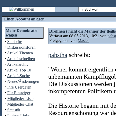
Einen Account anlegen
Mehr Demokratie
Drohnen ( nicht die Männer der fleiß
wagen
Verfasst am 08.05.2013, 10:21 von
pabs
Freigegeben von
Master
·
Startseite
·
Diskussionsforen
·
Artikel Themen
pabstha
schreibt:
·
Artikel schreiben
·
Artikelarchiv
"Woher kommt eigentlich 
·
Artikel Top 10
·
unbemannten Kampfflugob
Artikel-Suche
·
Neues/Änderungen
Die Diskussionen werden j
·
Ihre Userdaten
inkompetenten Politikern u
·
Für Einsteiger
·
Mitglieder-Liste
·
Mitglieder-Chat
Die Historie begann mit 
·
Statistik
Resourcenschonung war de
·
Partner-Links