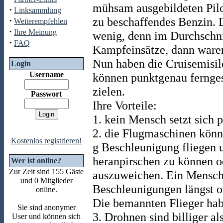
mühsam ausgebildeten Pilo
·
Linksammlung
zu beschaffendes Benzin. 
·
Weiterempfehlen
·
Ihre Meinung
wenig, denn im Durchschnit
·
FAQ
Kampfeinsätze, dann waren
Nun haben die Cruisemisil
Login
Username
können punktgenau fernges
zielen.
Passwort
Ihre Vorteile:
1. kein Mensch setzt sich p
2. die Flugmaschinen könn
Kostenlos registrieren!
g Beschleunigung fliegen 
heranpirschen zu können o
Wer ist online?
Zur Zeit sind 155 Gäste
auszuweichen. Ein Mensch
und 0 Mitglieder
Beschleunigungen längst o
online.
Die bemannten Flieger hab
Sie sind anonymer
3. Drohnen sind billiger al
User und können sich