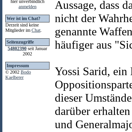
Aussage, dass d
hier unverbindlich
anmelden
nicht der Wahrhe
Wer ist im Chat?
Derzeit sind keine
genannte Waffen
Mitglieder im
Chat
.
häufiger aus "S
Seitenzugriffe
54802390
seit Januar
2002
Impressum
Yossi Sarid, ein
© 2002
Bodo
Kaelberer
Oppositionspart
dieser Umstände
darüber erhalten
und Generalmajo