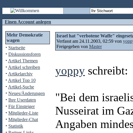
Einen Account anlegen
Mehr Demokratie
Israel hat "verbotene Waffe" eingeset
wagen
Verfasst am 24.11.2003, 02:59 von
yopp
Freigegeben von
Master
·
Startseite
·
Diskussionsforen
·
Artikel Themen
·
yoppy
schreibt:
Artikel schreiben
·
Artikelarchiv
·
Artikel Top 10
·
Artikel-Suche
·
Neues/Änderungen
"Bei dem israeli
·
Ihre Userdaten
·
Für Einsteiger
Nusseirat im Gaz
·
Mitglieder-Liste
·
Mitglieder-Chat
Angaben mindest
·
Statistik
·
Partner-Links