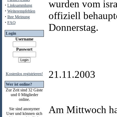
wurden vom israe
·
Linksammlung
·
Weiterempfehlen
offiziell behaup
·
Ihre Meinung
·
FAQ
Donnerstag.
Login
Username
Passwort
21.11.2003
Kostenlos registrieren!
Wer ist online?
Zur Zeit sind 32 Gäste
und 0 Mitglieder
online.
Am Mittwoch hat
Sie sind anonymer
User und können sich